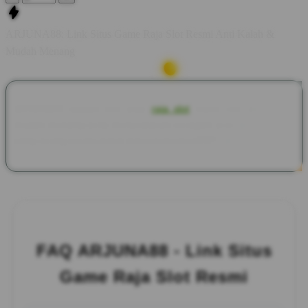
ARJUNA88: Link Situs Game Raja Slot Resmi Anti Kalah &
Mudah Menang
ARJUNA88 adalah link situs
raja slot
resmi anti kalah dan
mudah menang serta menyediakan beragam jenis game online
yang sering pecah jacpot maxwin melalui RTP Live.
FAQ ARJUNA88 - Link Situs
Game Raja Slot Resmi