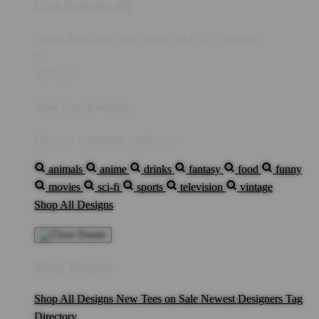
Cart Preview (0)
You're
IDR5,000
Away from
FREE US Shipping!
$0
IDR5,000
Your Cart is empty...
Discover something you'll love!
animals
anime
drinks
fantasy
food
funny
movies
sci-fi
sports
television
vintage
Shop All Designs
Shop Designs
Shop All Designs
New Tees on Sale
Newest Designers
Tag
Directory