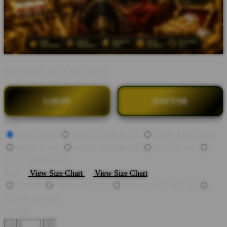
BY:
ARJUNA88 X SEO RICK
LOGIN
DAFTAR
Style
ARJUNA88
SITUS RAJA SLOT
LINK ARJUNA88
RAJA SLOT
SITUS ARJUNA88
RAJASLOT
SLOT TERBARU
Size
View Size Chart
View Size Chart
AMAN
TERPERCAYA
TRANSAKSI KILAT
TANPA DRAMA
Quantity
-
+