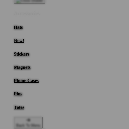
Accessories
Hats
New!
Stickers
Magnets
Phone Cases
Pins
Totes
Back To Menu