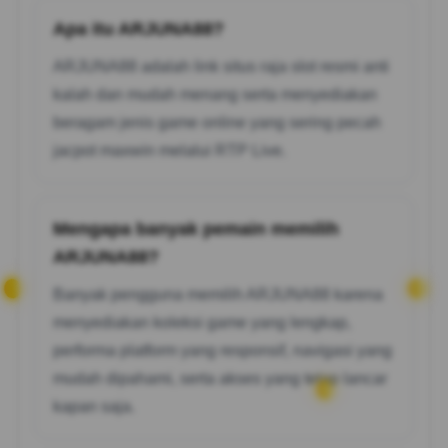
Apa itu ARJUNA88?
ARJUNA88 adalah link situs raja slot resmi anti
kalah dan mudah menang serta menyediakan
beragam jenis game online yang sering pecah
jacpot maxwin melalui RTP Live.
Mengapa banyak pemain memilih
ARJUNA88?
Banyak pengguna memilih ARJUNA88 karena
menyediakan koleksi game yang lengkap,
performa platform yang responsif, navigasi yang
mudah dipahami, serta akses yang tetap lancar
kapan saja.