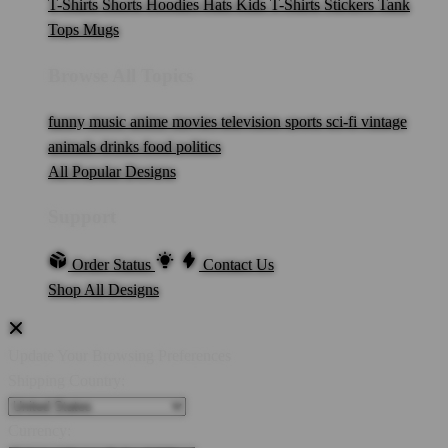
T-Shirts
Shorts
Hoodies
Hats
Kids T-Shirts
Stickers
Tank
Tops
Mugs
Browse All Topics
funny
music
anime
movies
television
sports
sci-fi
vintage
animals
drinks
food
politics
All Popular Designs
Support
Order Status
Contact Us
Shop All Designs
Update Your Browsing Preferences
Shipping Country:
Currency: