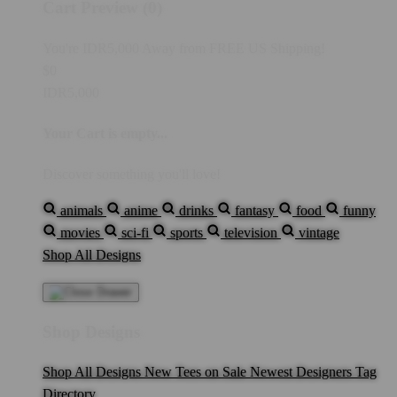
Cart Preview (0)
You're
IDR5,000
Away from
FREE US Shipping!
$0
IDR5,000
Your Cart is empty...
Discover something you'll love!
animals
anime
drinks
fantasy
food
funny
movies
sci-fi
sports
television
vintage
Shop All Designs
Shop Designs
Shop All Designs
New Tees on Sale
Newest Designers
Tag
Directory