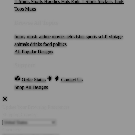
T-Shirts
Shorts
Hoodies
Hats
Kids T-Shirts
Stickers
Tank
Tops
Mugs
Browse All Topics
funny
music
anime
movies
television
sports
sci-fi
vintage
animals
drinks
food
politics
All Popular Designs
Support
Order Status
Contact Us
Shop All Designs
Update Your Browsing Preferences
Shipping Country:
Currency: