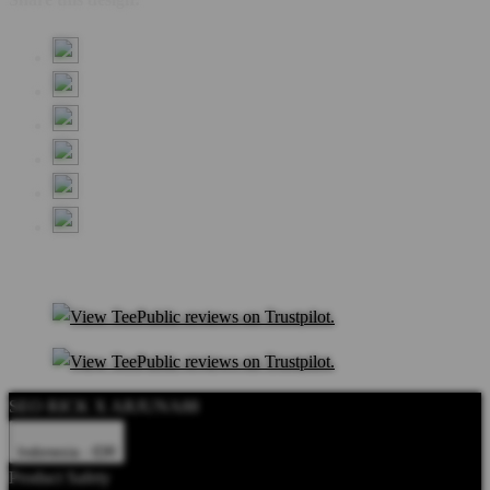
SEO RICK X ARJUNA88
Indonesia - IDR
Product Safety
Intellectual Property Policy
CA: Do Not Sell My