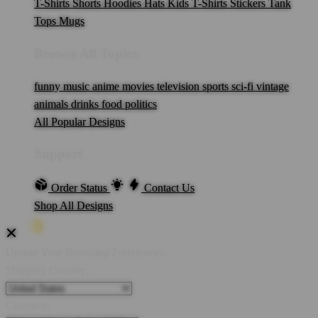
T-Shirts
Shorts
Hoodies
Hats
Kids T-Shirts
Stickers
Tank
Tops
Mugs
Browse All Topics
funny
music
anime
movies
television
sports
sci-fi
vintage
animals
drinks
food
politics
All Popular Designs
Support
Order Status
Contact Us
Shop All Designs
Update Your Browsing Preferences
Shipping Country:
Currency: