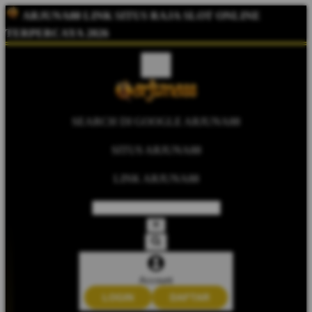
ARJUNA88
LINK SITUS RAJA SLOT ONLINE
TERPERCAYA 2026
SEARCH DI GOOGLE ARJUNA88
SITUS ARJUNA88
LINK ARJUNA88
Account
LOGIN
DAFTAR