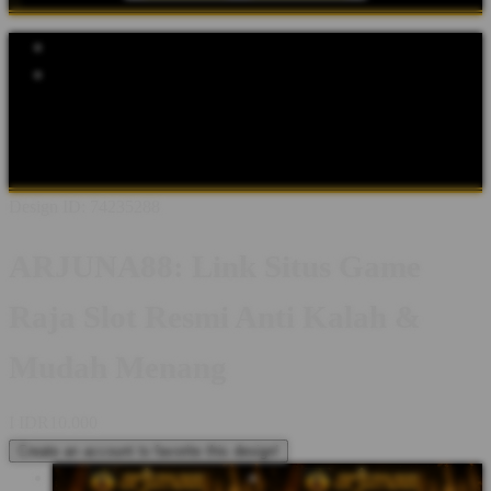
Explore Categories
Popular Products
Shop All Designs
ARJUNA88
RAJA SLOT
RAJASLOT
ARJUNA88 GAMPANG MENANG
ARJUNA88 SLOT
ARJUNA88 RAJA SLOT
LINK ARJUNA88
Design ID: 74235288
ARJUNA88: Link Situs Game
Raja Slot Resmi Anti Kalah &
Mudah Menang
I
IDR10.000
Create an account to favorite this design!