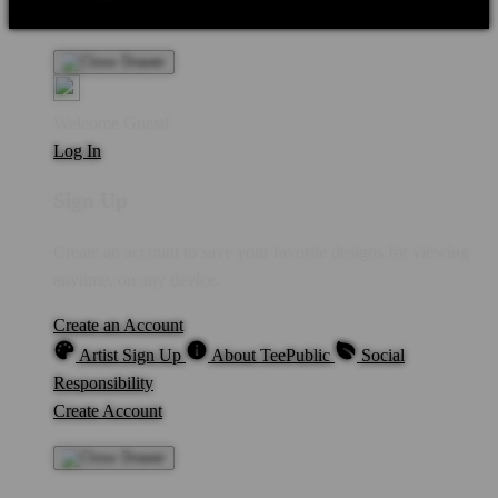
Personal Information
Privacy Policy
Terms
Welcome Guest!
Log In
Sign Up
Create an account to save your favorite designs for viewing
anytime, on any device.
Create an Account
Artist Sign Up
About TeePublic
Social
Responsibility
Create Account