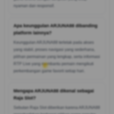
nyaman dan responsif.
Apa keunggulan ARJUNA88 dibanding
platform lainnya?
Keunggulan ARJUNA88 terletak pada akses
yang stabil, proses navigasi yang sederhana,
pilihan permainan yang lengkap, serta informasi
RTP Live yang membantu pemain mengikuti
perkembangan game favorit setiap hari.
Mengapa ARJUNA88 dikenal sebagai
Raja Slot?
Sebutan Raja Slot diberikan karena ARJUNA88