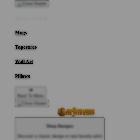
Home Goods
Mugs
Tapestries
Wall Art
Pillows
Back To Menu
Shop Designs
Discover a classic design or new favorite artist