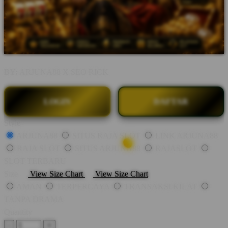
BY:
ARJUNA88 X SEO RICK
LOGIN
DAFTAR
Style
ARJUNA88
SITUS RAJA SLOT
LINK ARJUNA88
RAJA SLOT
SITUS ARJUNA88
RAJASLOT
SLOT TERBARU
Size
View Size Chart
View Size Chart
AMAN
TERPERCAYA
TRANSAKSI KILAT
TANPA DRAMA
Quantity
-
+