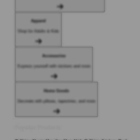
Apparel
Shop for Adults & Kids
Accessories
Express yourself with stickers and more
Home Goods
Decorate with pillows, tapestries, and more
Popular Products