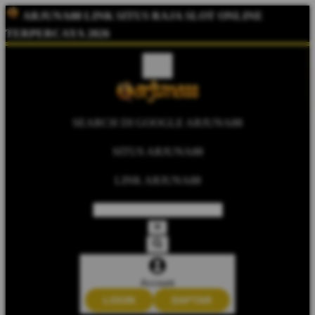
ARJUNA88
LINK SITUS RAJA SLOT ONLINE
TERPERCAYA 2026
SEARCH DI GOOGLE ARJUNA88
SITUS ARJUNA88
LINK ARJUNA88
Account
LOGIN
DAFTAR