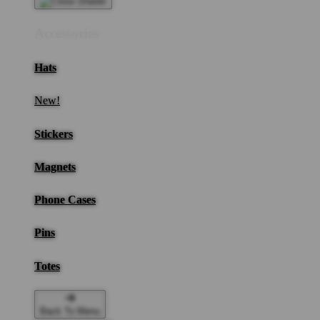
Accessories
Hats
New!
Stickers
Magnets
Phone Cases
Pins
Totes
Back To Menu