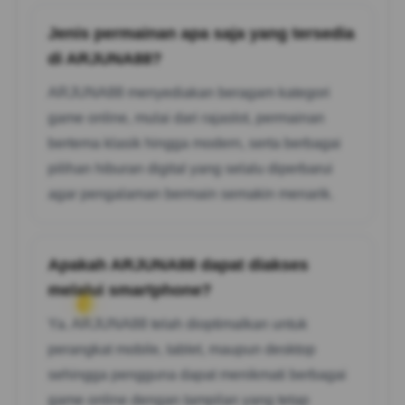
Jenis permainan apa saja yang tersedia
di ARJUNA88?
ARJUNA88 menyediakan beragam kategori
game online, mulai dari rajaslot, permainan
bertema klasik hingga modern, serta berbagai
pilihan hiburan digital yang selalu diperbarui
agar pengalaman bermain semakin menarik.
Apakah ARJUNA88 dapat diakses
melalui smartphone?
Ya. ARJUNA88 telah dioptimalkan untuk
perangkat mobile, tablet, maupun desktop
sehingga pengguna dapat menikmati berbagai
game online dengan tampilan yang tetap