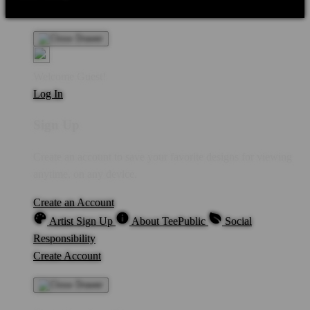
Personal Information
Privacy Policy
Terms
Welcome Guest!
Log In
Sign Up
Create an account to save your favorite designs for viewing
anytime, on any device.
Create an Account
Artist Sign Up
About TeePublic
Social
Responsibility
Create Account