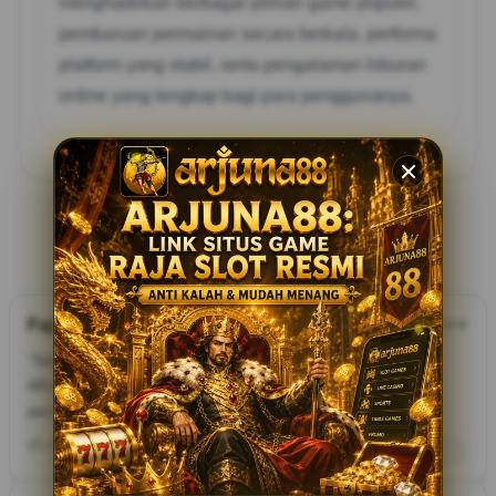
menghadirkan berbagai pilihan game populer,
pembaruan permainan secara berkala, performa
platform yang stabil, serta pengalaman hiburan
online yang lengkap bagi para penggunanya.
Ulasan Pengguna ARJUNA88
Fajar Nugroho
★★★★★
“Saya menemukan banyak game rajaslot menarik di
ARJUNA88. Tampilannya bersih dan proses membuka
permainan terasa cepat di perangkat saya.”
08 Januari 2026
raja slot Player