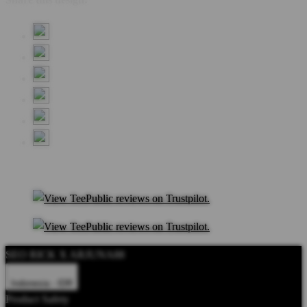
SEO RICK X ARJUNA88
Indonesia - IDR
Product Safety
Intellectual Property Policy
CA: Do Not Sell My