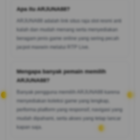
Apa itu ARJUNA88?
ARJUNA88 adalah link situs raja slot resmi anti
kalah dan mudah menang serta menyediakan
beragam jenis game online yang sering pecah
jacpot maxwin melalui RTP Live.
Mengapa banyak pemain memilih
ARJUNA88?
Banyak pengguna memilih ARJUNA88 karena
menyediakan koleksi game yang lengkap,
performa platform yang responsif, navigasi yang
mudah dipahami, serta akses yang tetap lancar
kapan saja.