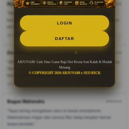
Rizky Saputra
★★★★★
“Pilihan game raja slot online cukup beragam. Saya suka
karena navigasinya sederhana sehingga mudah menemukan
LOGIN
permainan yang sedang populer.”
26 Januari 2026
Game Explorer
DAFTAR
Dimas Pratama
★★★★★
“ARJUNA88 memiliki desain yang modern dan nyaman dilihat.
ARJUNA88: Link Situs Game Raja Slot Resmi Anti Kalah & Mudah
Menang
Semua menu penting tersusun rapi sehingga pengalaman
© COPYRIGHT 2026 ARJUNA88 x SEO RICK
bermain terasa lebih praktis.”
12 Februari 2026
Active Member
Bagas Mahendra
★★★★★
“Saya sering mengakses situs ini lewat smartphone.
Halamannya ringan dan semua fitur tetap berjalan lancar
tanpa kendala.”