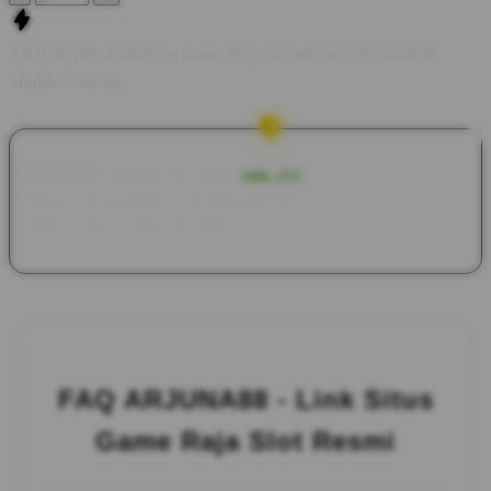
ARJUNA88: Link Situs Game Raja Slot Resmi Anti Kalah &
Mudah Menang
ARJUNA88 adalah link situs
raja slot
resmi anti kalah dan
mudah menang serta menyediakan beragam jenis game online
yang sering pecah jacpot maxwin melalui RTP Live.
FAQ ARJUNA88 - Link Situs
Game Raja Slot Resmi