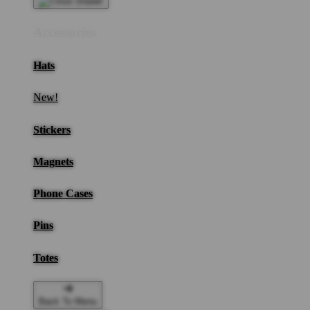
Accessories
Hats
New!
Stickers
Magnets
Phone Cases
Pins
Totes
Back To Menu