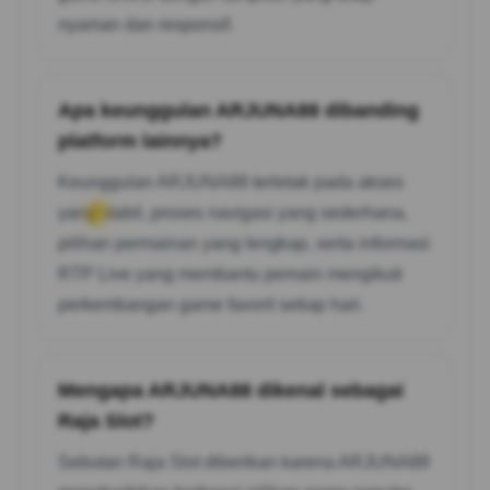
nyaman dan responsif.
Apa keunggulan ARJUNA88 dibanding
platform lainnya?
Keunggulan ARJUNA88 terletak pada akses
yang stabil, proses navigasi yang sederhana,
pilihan permainan yang lengkap, serta informasi
RTP Live yang membantu pemain mengikuti
perkembangan game favorit setiap hari.
Mengapa ARJUNA88 dikenal sebagai
Raja Slot?
Sebutan Raja Slot diberikan karena ARJUNA88