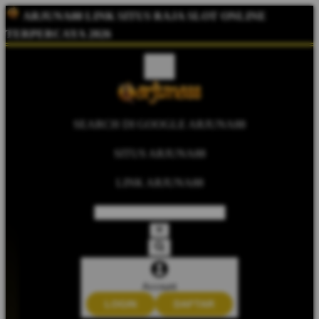
ARJUNA88
LINK SITUS RAJA SLOT ONLINE
TERPERCAYA 2026
SEARCH DI GOOGLE ARJUNA88
SITUS ARJUNA88
LINK ARJUNA88
Account
LOGIN
DAFTAR