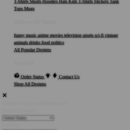
T-Shirts
Shorts
Hoodies
Hats
Kids T-Shirts
Stickers
Tank
Tops
Mugs
Browse All Topics
funny
music
anime
movies
television
sports
sci-fi
vintage
animals
drinks
food
politics
All Popular Designs
Support
Order Status
Contact Us
Shop All Designs
Update Your Browsing Preferences
Shipping Country:
Currency: