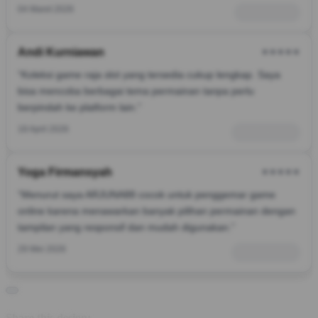
04 Maret 2026
Mobile Gamer
Andi Kurniawan
★★★★★
“Koleksi game raja slot yang tersedia cukup lengkap. Saya
bisa mencoba berbagai tema permainan tanpa perlu
berpindah ke platform lain.”
18 April 2026
Slot Enthusiast
Yoga Firmansyah
★★★★★
“Menurut saya ARJUNA88 cocok untuk penggemar game
online karena menawarkan banyak pilihan permainan dengan
tampilan yang responsif dan mudah digunakan.”
29 Mei 2026
Regular Visitor
Share this design: