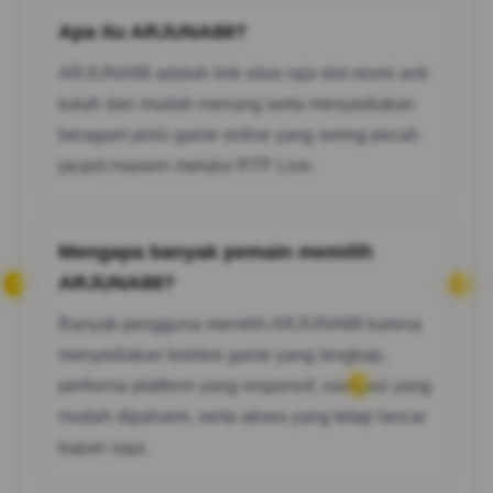
Apa itu ARJUNA88?
ARJUNA88 adalah link situs raja slot resmi anti
kalah dan mudah menang serta menyediakan
beragam jenis game online yang sering pecah
jacpot maxwin melalui RTP Live.
Mengapa banyak pemain memilih
ARJUNA88?
Banyak pengguna memilih ARJUNA88 karena
menyediakan koleksi game yang lengkap,
performa platform yang responsif, navigasi yang
mudah dipahami, serta akses yang tetap lancar
kapan saja.