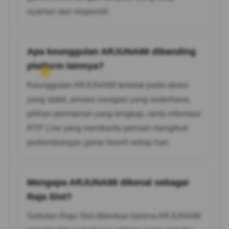
nyaman dan responsif.
Apa keunggulan ARJUNA88 dibanding
platform lainnya?
Keunggulan ARJUNA88 terletak pada akses
yang stabil, proses navigasi yang sederhana,
pilihan permainan yang lengkap, serta informasi
RTP Live yang membantu pemain mengikuti
perkembangan game favorit setiap hari.
Mengapa ARJUNA88 dikenal sebagai
Raja Slot?
Sebutan Raja Slot diberikan karena ARJUNA88