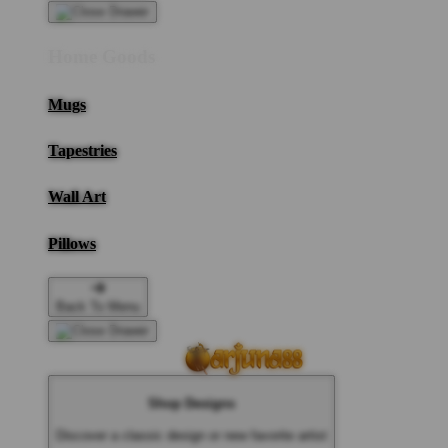
Home Goods
Mugs
Tapestries
Wall Art
Pillows
Back To Menu
Shop Designs
Discover a classic design or new favorite artist