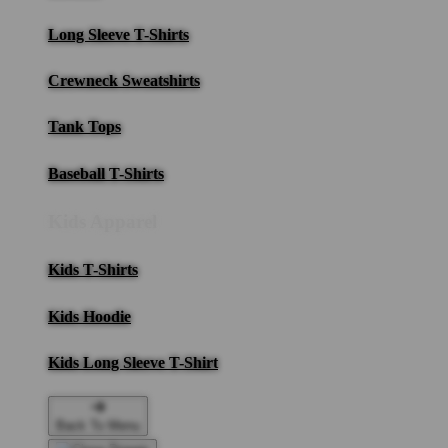
Long Sleeve T-Shirts
Crewneck Sweatshirts
Tank Tops
Baseball T-Shirts
Kids Apparel
Kids T-Shirts
Kids Hoodie
Kids Long Sleeve T-Shirt
Back To Menu