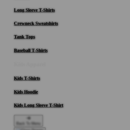
Long Sleeve T-Shirts
Crewneck Sweatshirts
Tank Tops
Baseball T-Shirts
Kids Apparel
Kids T-Shirts
Kids Hoodie
Kids Long Sleeve T-Shirt
Back To Menu