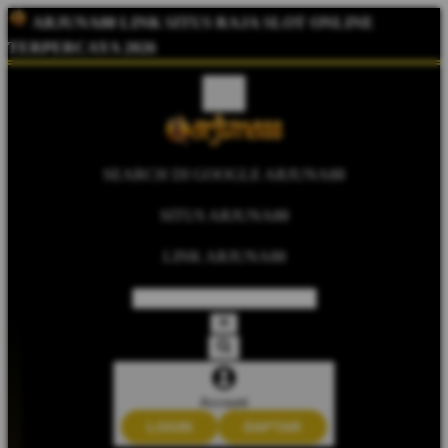
ARJUNA88
LINK SITUS RAJA SLOT ONLINE
TERPERCAYA 2026
SEARCH DI GOOGLE ARJUNA88
SITUS ARJUNA88
LINK ARJUNA88
Account
LOGIN
DAFTAR