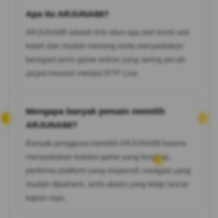
Apa itu ARJUNA88?
ARJUNA88 adalah link situs raja slot resmi anti
kalah dan mudah menang serta menyediakan
beragam jenis game online yang sering pecah
jacpot maxwin melalui RTP Live.
Mengapa banyak pemain memilih
ARJUNA88?
Banyak pengguna memilih ARJUNA88 karena
menyediakan koleksi game yang lengkap,
performa platform yang responsif, navigasi yang
mudah dipahami, serta akses yang tetap lancar
kapan saja.