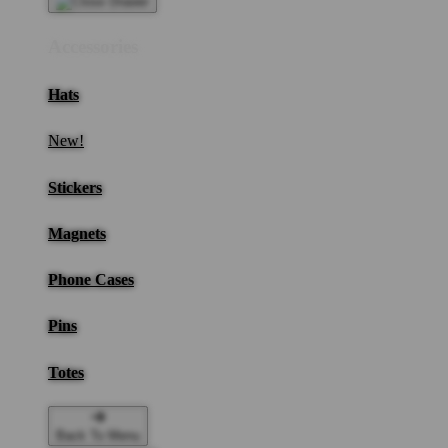
Accessories
Hats
New!
Stickers
Magnets
Phone Cases
Pins
Totes
Back To Menu