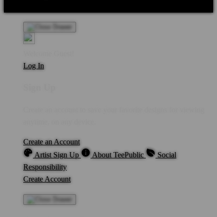
Personal Information
Privacy Policy
Terms
Welcome Guest!
Log In
Sign Up
Create an account to save your favorite designs for viewing
anytime, on any device.
Create an Account
Artist Sign Up
About TeePublic
Social
Responsibility
Create Account