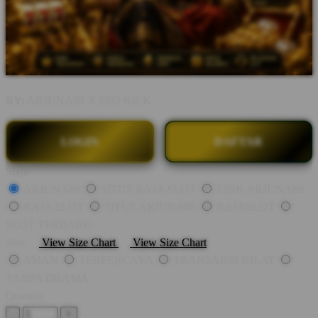
BY:
ARJUNA88 X SEO RICK
LOGIN
DAFTAR
Style
ARJUNA88
SITUS RAJA SLOT
LINK ARJUNA88
RAJA SLOT
SITUS ARJUNA88
RAJASLOT
SLOT TERBARU
Size
View Size Chart
View Size Chart
AMAN
TERPERCAYA
TRANSAKSI KILAT
TANPA DRAMA
Quantity
-
+