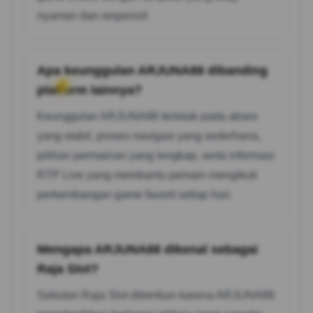
nyaman dan responsif.
Apa keunggulan ARJUNA88 dibanding
platform lainnya?
Keunggulan ARJUNA88 terletak pada akses
yang stabil, proses navigasi yang sederhana,
pilihan permainan yang lengkap, serta informasi
RTP Live yang membantu pemain mengikuti
perkembangan game favorit setiap hari.
Mengapa ARJUNA88 dikenal sebagai
Raja Slot?
Sebutan Raja Slot diberikan karena ARJUNA88