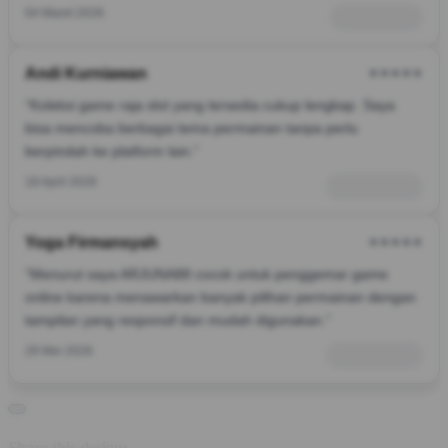
04 Maret 2026
Mobile Gamer
Andi Kurniawan
★★★★★
“Koleksi game raja slot yang tersedia cukup lengkap. Saya
bisa mencoba berbagai tema permainan tanpa perlu
berpindah ke platform lain.”
18 April 2026
Slot Enthusiast
Yoga Firmansyah
★★★★★
“Menurut saya ARJUNA88 cocok untuk penggemar game
online karena menawarkan banyak pilihan permainan dengan
tampilan yang responsif dan mudah digunakan.”
29 Mei 2026
Regular Visitor
Share this design: