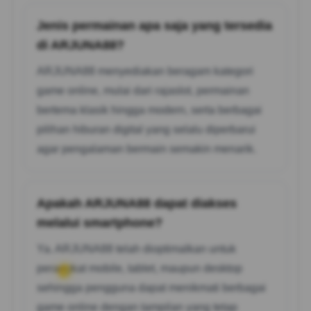
Jenis permainan apa saja yang tersedia
di ARJUNA88?
ARJUNA88 menyediakan beragam kategori
game online, mulai dari rajaslot, permainan
bertema klasik hingga modern, serta berbagai
pilihan hiburan digital yang selalu diperbarui
agar pengalaman bermain semakin menarik.
Apakah ARJUNA88 dapat diakses
melalui smartphone?
Ya. ARJUNA88 telah dioptimalkan untuk
perangkat mobile, tablet, maupun desktop
sehingga pengguna dapat menikmati berbagai
game online dengan tampilan yang tetap