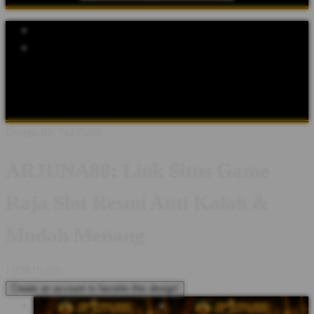
Explore Categories
Popular Products
Shop All Designs
ARJUNA88
RAJA SLOT
RAJASLOT
ARJUNA88 GAMPANG MENANG
ARJUNA88 SLOT
ARJUNA88 RAJA SLOT
LINK ARJUNA88
Design ID: 74235288
ARJUNA88: Link Situs Game
Raja Slot Resmi Anti Kalah &
Mudah Menang
I
IDR10.000
Create an account to favorite this design!