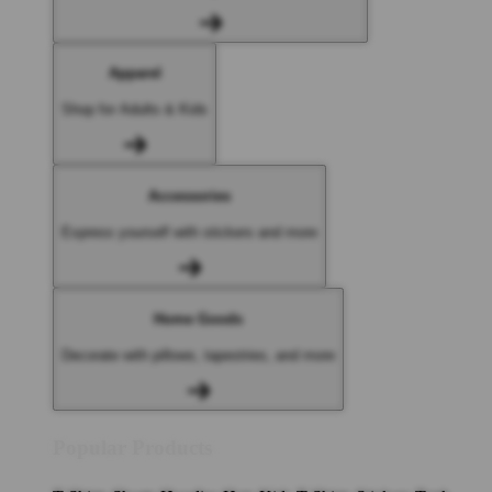
Apparel
Shop for Adults & Kids
Accessories
Express yourself with stickers and more
Home Goods
Decorate with pillows, tapestries, and more
Popular Products