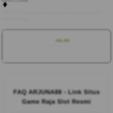
ARJUNA88: Link Situs Game Raja Slot Resmi Anti Kalah &
Mudah Menang
ARJUNA88 adalah link situs
raja slot
resmi anti kalah dan
mudah menang serta menyediakan beragam jenis game online
yang sering pecah jacpot maxwin melalui RTP Live.
FAQ ARJUNA88 - Link Situs
Game Raja Slot Resmi