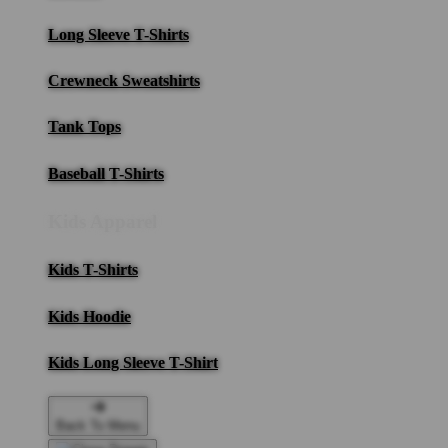
Long Sleeve T-Shirts
Crewneck Sweatshirts
Tank Tops
Baseball T-Shirts
Kids Apparel
Kids T-Shirts
Kids Hoodie
Kids Long Sleeve T-Shirt
Back To Menu