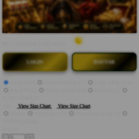
BY:
ARJUNA88 X SEO RICK
LOGIN
DAFTAR
Style
ARJUNA88
SITUS RAJA SLOT
LINK ARJUNA88
RAJA SLOT
SITUS ARJUNA88
RAJASLOT
SLOT TERBARU
Size
View Size Chart
View Size Chart
AMAN
TERPERCAYA
TRANSAKSI KILAT
TANPA DRAMA
Quantity
-
+