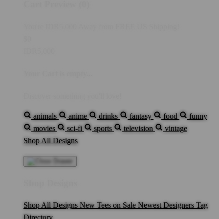
Cart Preview (0)
You're
IDR5,000
Away from
FREE US Shipping!
$0
IDR5,000
Your Cart is empty...
Discover something you'll love!
animals
anime
drinks
fantasy
food
funny
movies
sci-fi
sports
television
vintage
Shop All Designs
Shop Designs
Shop All Designs
New Tees on Sale
Newest Designers
Tag
Directory