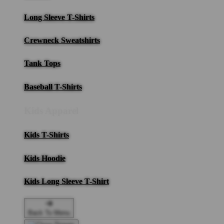
Long Sleeve T-Shirts
Crewneck Sweatshirts
Tank Tops
Baseball T-Shirts
Kids Apparel
Kids T-Shirts
Kids Hoodie
Kids Long Sleeve T-Shirt
Back To Menu