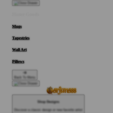
Home Goods
Mugs
Tapestries
Wall Art
Pillows
Back To Menu
Shop Designs
Discover a classic design or new favorite artist