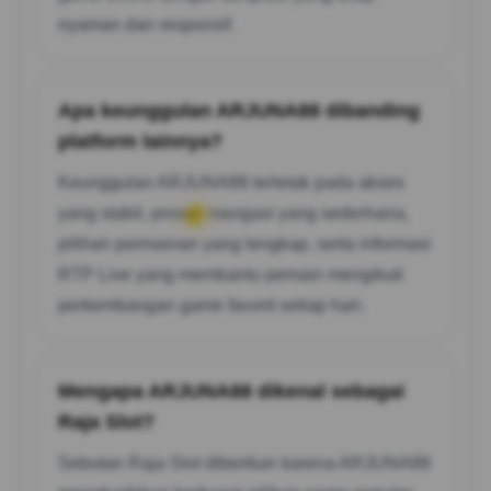
nyaman dan responsif.
Apa keunggulan ARJUNA88 dibanding
platform lainnya?
Keunggulan ARJUNA88 terletak pada akses
yang stabil, proses navigasi yang sederhana,
pilihan permainan yang lengkap, serta informasi
RTP Live yang membantu pemain mengikuti
perkembangan game favorit setiap hari.
Mengapa ARJUNA88 dikenal sebagai
Raja Slot?
Sebutan Raja Slot diberikan karena ARJUNA88