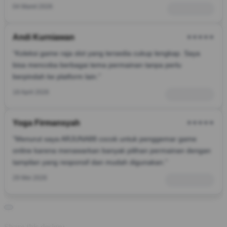
04 Maret 2026
Mobile Gamer
Andi Kurniawan
★★★★★
“Koleksi game raja slot yang tersedia cukup lengkap. Saya
bisa mencoba berbagai tema permainan tanpa perlu
berpindah ke platform lain.”
18 April 2026
Slot Enthusiast
Yoga Firmansyah
★★★★★
“Menurut saya ARJUNA88 cocok untuk penggemar game
online karena menawarkan banyak pilihan permainan dengan
tampilan yang responsif dan mudah digunakan.”
29 Mei 2026
Regular Visitor
Share this design: