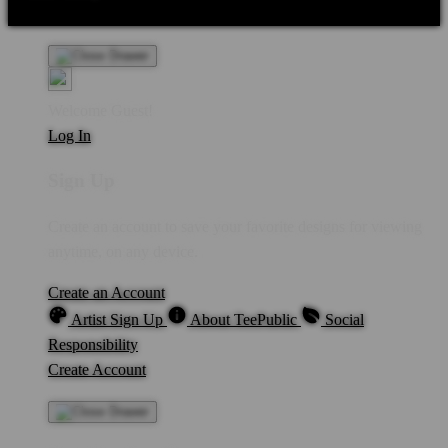
Personal Information
Privacy Policy
Terms
Welcome Guest!
Log In
Sign Up
Create an account to save your favorite designs for viewing
anytime, on any device.
Create an Account
Artist Sign Up
About TeePublic
Social
Responsibility
Create Account