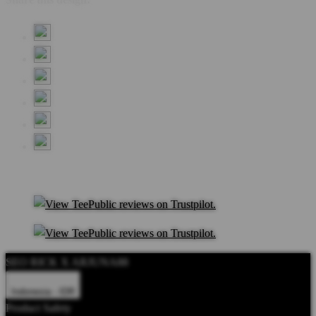
SEO RICK X ARJUNA88
Indonesia - IDR
Product Safety
Intellectual Property Policy
CA: Do Not Sell My